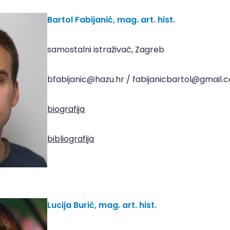
Bartol Fabijanić,
mag. art. hist.
samostalni istraživač, Zagreb
bfabijanic@hazu.hr / fabijanicbartol@gmail.
biografija
bibliografija
Lucija Burić, mag. art. hist.