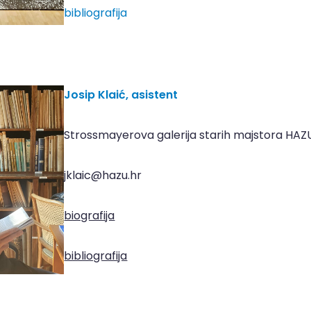
bibliografija
Josip Klaić, asistent
Strossmayerova galerija starih majstora HAZ
jklaic@hazu.hr
biografija
bibliografija