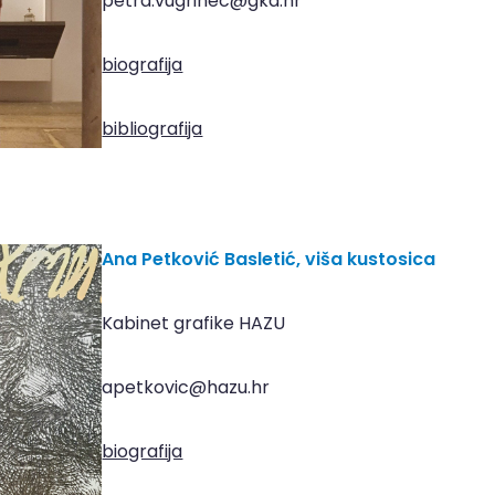
petra.vugrinec@gkd.hr
biografija
bibliografija
Ana Petković Basletić,
viša kustosica
Kabinet grafike HAZU
apetkovic@hazu.hr
biografija