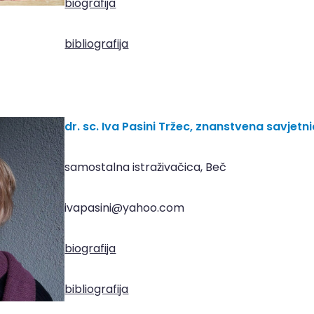
biografija
bibliografija
dr. sc. Iva Pasini Tržec, znanstvena savjetn
samostalna istraživačica, Beč
ivapasini@yahoo.com
biografija
bibliografija