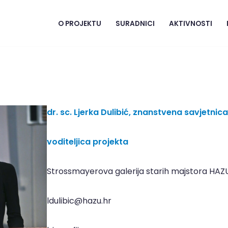
O PROJEKTU
SURADNICI
AKTIVNOSTI
dr. sc. Ljerka Dulibić, znanstvena savjetnic
voditeljica projekta
Strossmayerova galerija starih majstora HAZ
ldulibic@hazu.hr